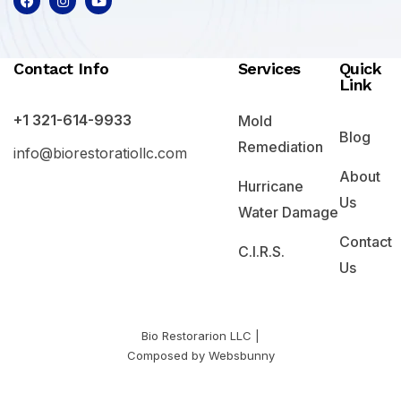
Contact Info
Services
Quick
Link
+1 321-614-9933
Mold
Blog
Remediation
info@biorestoratiollc.com
About
Hurricane
Us
Water Damage
Contact
C.I.R.S.
Us
Bio Restorarion LLC |
Composed by Websbunny